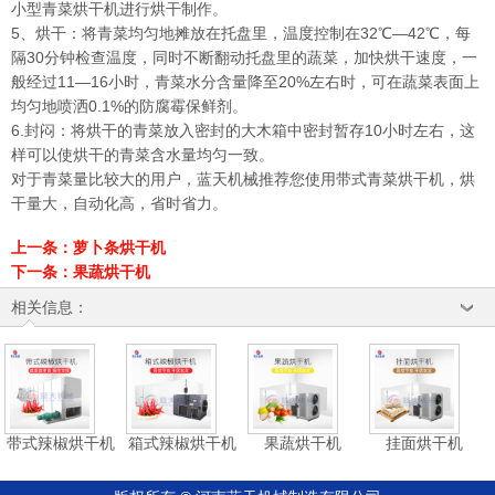
小型青菜烘干机进行烘干制作。
5、烘干：将青菜均匀地摊放在托盘里，温度控制在32℃—42℃，每
隔30分钟检查温度，同时不断翻动托盘里的蔬菜，加快烘干速度，一
般经过11—16小时，青菜水分含量降至20%左右时，可在蔬菜表面上
均匀地喷洒0.1%的防腐霉保鲜剂。
6.封闷：将烘干的青菜放入密封的大木箱中密封暂存10小时左右，这
样可以使烘干的青菜含水量均匀一致。
对于青菜量比较大的用户，蓝天机械推荐您使用
带式青菜烘干机
，烘
干量大，自动化高，省时省力。
上一条：
萝卜条烘干机
下一条：
果蔬烘干机
相关信息：
带式辣椒烘干机
箱式辣椒烘干机
果蔬烘干机
挂面烘干机