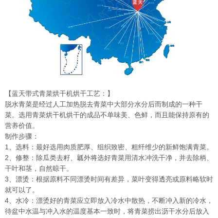
【蓝天
带式青菜烘干机
烘干工艺：】
脱水青菜是经过人工加热脱去青菜中大部分水分后而制成的一种干
菜。选用青菜烘干机烘干的成品不单味美、色鲜，而且能保持原有的
营养价值。
制作步骤：
1、选料：最好选用肉质肥厚、组织致密、粗纤维少的新鲜饱满青菜。
2、修整：除瓜类去籽、瓤外将选好青菜用清水冲洗干净，并去除柄、
干叶和茎，自然晾干。
3、漂烫：根据原料不同漂烫时间有差异，菜叶变得透亮或原料略软时
就可以了。
4、水冷：漂烫好的青菜应立即放入冷水中散热，不断冲入新的冷水，
待盆中水温与冲入水的温度基本一致时，将青菜捞出沥干水分后放入